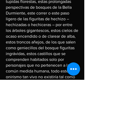
tupidas florestas, estas prolongadas
perspectivas de bosques de la Bella
Durmiente, este correr o este paso
ligero de las figuritas de hechizo –
hechizadas o hechiceras – por entre
los árboles gigantescos, estos cielos de
ocaso encendido o de clarear de alba,
estos troncos añejos, de los que salen
como geniecillos del bosque figuritas
ingrávidas, estos castillos que se
comprenden habitados solo por
personajes que no pertenecen a la
común medida humana, todo este
onirismo tan vivo no existiría tal como
se nos ofrece, de no tener su autora
una soltura absoluta de trazo y de
pincelada, de no saber ella asentar sin
falla su lenguaje pictórico. Este
dominio de sus medios, en el colorido
se hace singularmente elocuente.
Unas tonalidades asociadas siempre